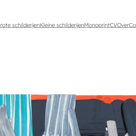
rote schilderijen
Kleine schilderijen
Monoprint
CV
Over
Co