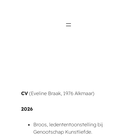
Ga
naar
de
inhoud
CV
(Eveline Braak, 1976 Alkmaar)
2026
Broos, ledententoonstelling bij
Genootschap Kunstliefde.