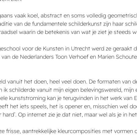
ans vaak koel, abstract en soms volledig geometrisch.
itie van de fundamentele schilderkunst zijn haar schild
adsel waarin de betekenis van wat je ziet je steeds we
geschool voor de Kunsten in Utrecht werd ze geraakt d
k van de Nederlanders Toon Verhoef en Marien Schouten
eld vanuit het doen, heel veel doen. De formaten va
 ik schilderde vanuit mijn eigen belevingswereld, mijn 
le kunststroming kan je terugvinden in het werk van E
 het iets speels, het is opener en, misschien wel door 
r hard’. Op internet zie je dat niet, maar wel als je in het
 ze frisse, aantrekkelijke kleurcomposities met vormen