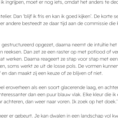
k ingrijpen, moet er nog iets, omdat het anders te deco
lier. Dan ‘blijf ik fris en kan ik goed kijken’. De kort
der andere besteedt ze daar tijd aan de commissie die 
st gestructureerd opgezet, daarna neemt de intuïtie het 
n reeksen. Dan zet ze een raster op met potlood of ve
aat werken. Daarna reageert ze stap voor stap met een 
, soms werkt ze uit de losse pols. De vormen kunnen gro
n dan maakt zij een keuze of ze blijven of niet.
eel eroverheen als een soort glacerende laag, en achter
eressanter dan een puur blauw vlak. Elke kleur die ik e
 achteren, dan weer naar voren. Ik zoek op het doek.’
te meer er gebeurt. Je kan dwalen in een landschap vol