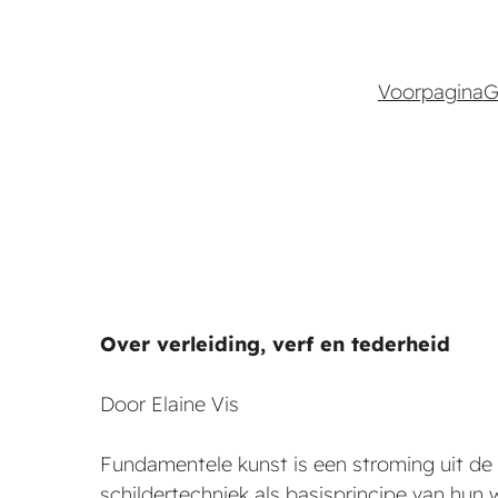
Ga
Voorpagina
G
naar
de
inhoud
Over verleiding, verf en tederheid
Door Elaine Vis
Fundamentele kunst is een stroming uit de 
schildertechniek als basisprincipe van hun w