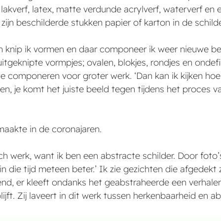
f, lakverf, latex, matte verdunde acrylverf, waterverf e
 zijn beschilderde stukken papier of karton in de schild
en knip ik vormen en daar componeer ik weer nieuwe b
geknipte vormpjes; ovalen, blokjes, rondjes en ondefi
 componeren voor groter werk. ‘Dan kan ik kijken hoe
ten, je komt het juiste beeld tegen tijdens het proces
 maakte in de coronajaren.
isch werk, want ik ben een abstracte schilder. Door foto
in die tijd meteen beter.’ Ik zie gezichten die afgedek
end, er kleeft ondanks het geabstraheerde een verhale
jft. Zij laveert in dit werk tussen herkenbaarheid en ab