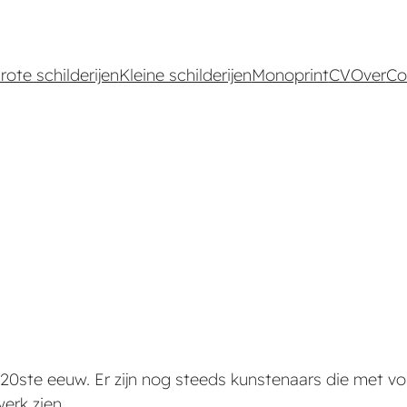
rote schilderijen
Kleine schilderijen
Monoprint
CV
Over
Co
20ste eeuw. Er zijn nog steeds kunstenaars die met vol
erk zien.